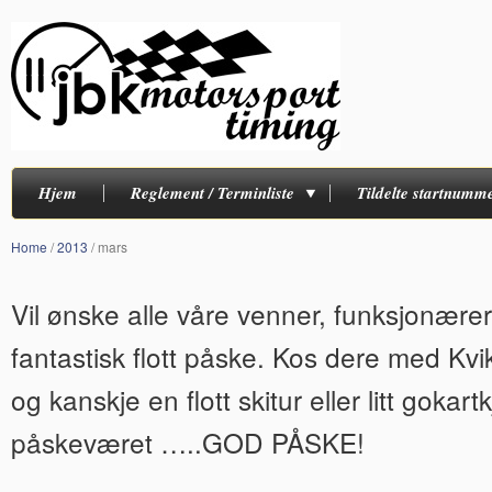
Hjem
Reglement / Terminliste
Tildelte startnumm
Home
/
2013
/
mars
Vil ønske alle våre venner, funksjonære
fantastisk flott påske. Kos dere med Kvi
og kanskje en flott skitur eller litt gokartk
påskeværet …..GOD PÅSKE!