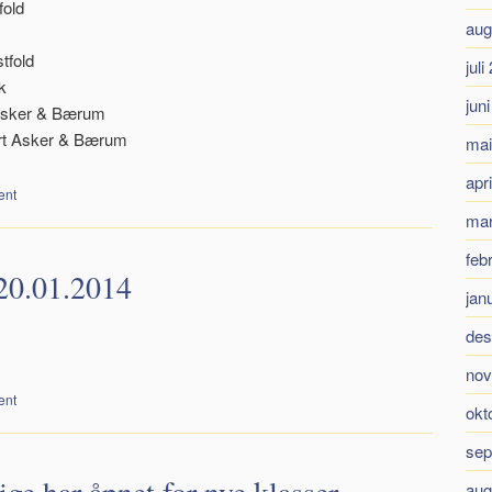
fold
aug
tfold
juli
k
jun
 Asker & Bærum
ort Asker & Bærum
mai
apr
ent
mar
feb
20.01.2014
jan
des
nov
ent
okt
sep
aug