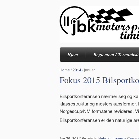
Hjem
Reglement / Terminlist
Home
/
2014
/
januar
Fokus 2015 Bilsportk
Bilsportkonferansen nærmer seg og kart
klassestruktur og mesterskapsformer. 
Norgescup/NM formatene revideres. Vi ø
Bilsportkonferansen er den naturlige ar
By admin
Nyheter
Leave a Comm
jan 30, 2014