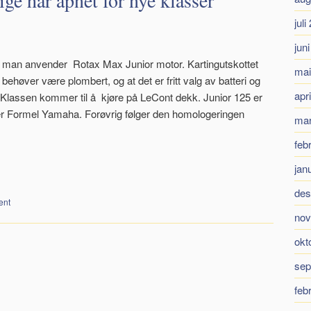
ige har åpnet for nye klasser
juli
jun
er man anvender Rotax Max Junior motor. Kartingutskottet
mai
ehøver være plombert, og at det er fritt valg av batteri og
apr
 Klassen kommer til å kjøre på LeCont dekk. Junior 125 er
r Formel Yamaha. Forøvrig følger den homologeringen
mar
feb
jan
des
ent
nov
okt
sep
feb