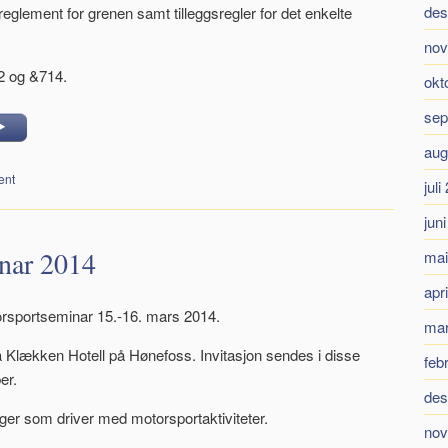
des
lreglement for grenen samt tilleggsregler for det enkelte
nov
2 og &714.
okt
sep
aug
ent
juli
jun
nar 2014
mai
apr
rsportseminar 15.-16. mars 2014.
mar
 Klækken Hotell på Hønefoss. Invitasjon sendes i disse
feb
er.
des
ger som driver med motorsportaktiviteter.
nov