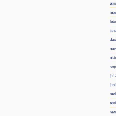
apr
mar
feb
jan
des
nov
okt
sep
juli
jun
mai
apr
mar