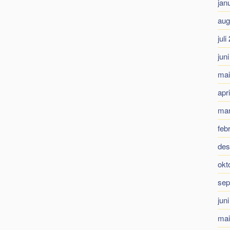
jan
aug
juli
jun
mai
apr
mar
feb
des
okt
sep
jun
mai