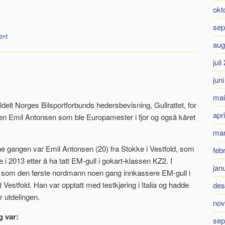
okt
sep
ent
aug
juli
jun
mai
ldelt Norges Bilsportforbunds hedersbevisning, Gullrattet, for
apr
eren Emil Antonsen som ble Europamester i fjor og også kåret
mar
nne gangen var Emil Antonsen (20) fra Stokke i Vestfold, som
feb
ge i 2013 etter å ha tatt EM-gull i gokart-klassen KZ2. I
jan
 som den første nordmann noen gang innkassere EM-gull i
Vestfold. Han var opptatt med testkjøring i Italia og hadde
des
r utdelingen.
nov
g var:
sep