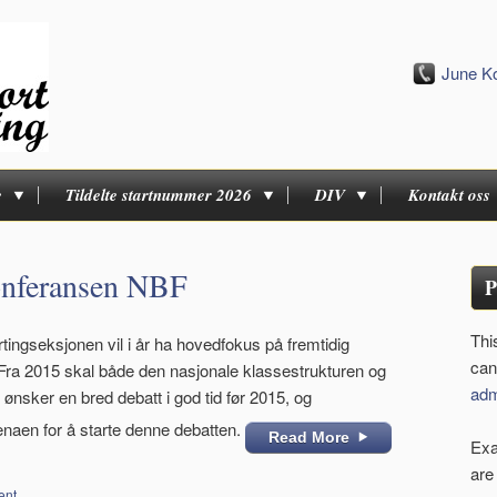
June K
e
Tildelte startnummer 2026
DIV
Kontakt oss
onferansen NBF
P
Thi
ingseksjonen vil i år ha hovedfokus på fremtidig
can
Fra 2015 skal både den nasjonale klassestrukturen og
adm
nsker en bred debatt i god tid før 2015, og
enaen for å starte denne debatten.
Read More
Exa
are
ent