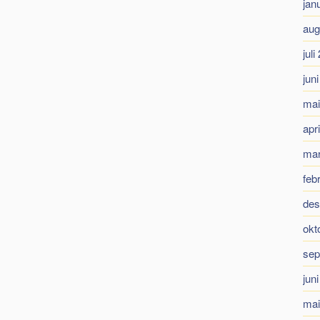
jan
aug
juli
jun
mai
apr
mar
feb
des
okt
sep
jun
mai