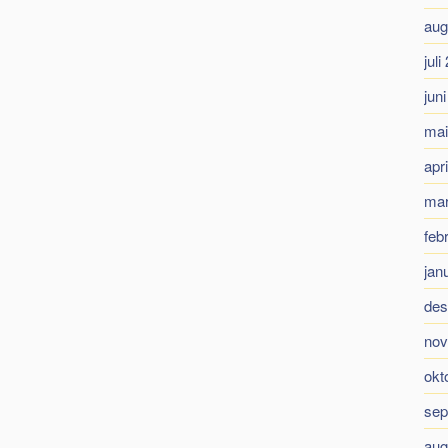
aug
juli
jun
mai
apr
mar
feb
jan
des
nov
okt
sep
aug