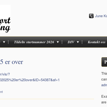
June K
e
Tildelte startnummer 2026
DIV
Kontakt oss
 er over
P
Thi
r/vis/?
can
2025%20er%20over&ID=54387&af=1
adm
nt
Exa
are