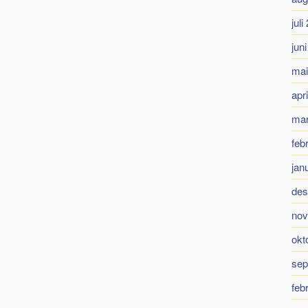
juli
jun
mai
apr
mar
feb
jan
des
nov
okt
sep
feb