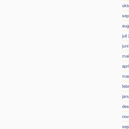
okt
sep
aug
juli
jun
mai
apr
mar
feb
jan
des
nov
sep