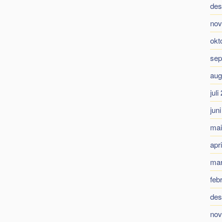
des
nov
okt
sep
aug
juli
jun
mai
apr
mar
feb
des
nov