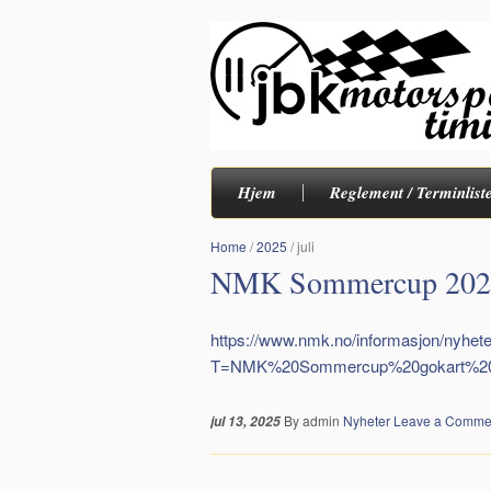
Hjem
Reglement / Terminlist
Home
/
2025
/
juli
NMK Sommercup 2025
https://www.nmk.no/informasjon/nyhete
T=NMK%20Sommercup%20gokart%20
By admin
Nyheter
Leave a Comme
jul 13, 2025