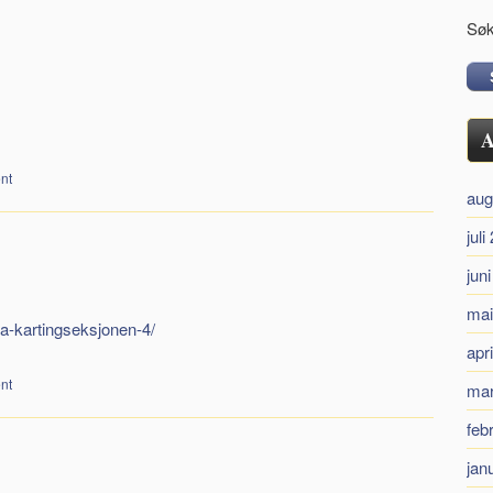
Søk
A
nt
aug
juli
jun
mai
fra-kartingseksjonen-4/
apr
nt
mar
feb
jan