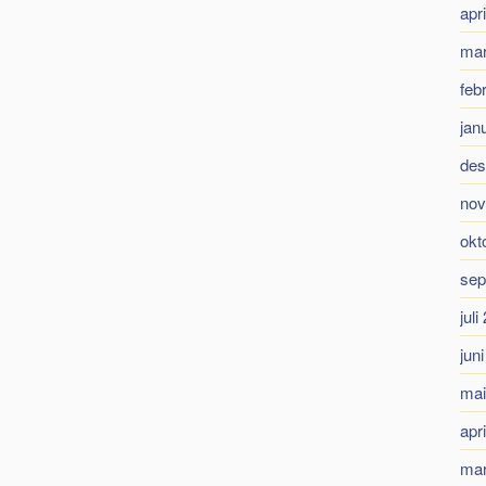
apr
mar
feb
jan
des
nov
okt
sep
juli
jun
mai
apr
mar