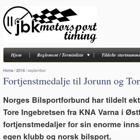
Hjem
Reglement / Terminliste
Tildelte startnumm
Home
/
2016
/
september
Fortjenstmedalje til Jorunn og To
Norges Bilsportforbund har tildelt ek
Tore Ingebretsen fra KNA Varna i Øst
fortjenstmedaljer for sin enorme inns
egen klubb og norsk bilsport.