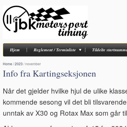
Hjem
Reglement / Terminliste
Tildelte startnumm
Home
/
2023
/
november
Info fra Kartingseksjonen
Når det gjelder hvilke hjul de ulike klas
kommende sesong vil det bli tilsvarend
unntak av X30 og Rotax Max som går til