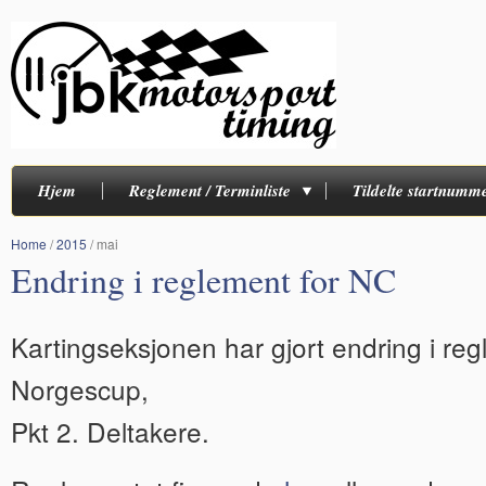
Hjem
Reglement / Terminliste
Tildelte startnumm
Home
/
2015
/
mai
Endring i reglement for NC
Kartingseksjonen har gjort endring i reg
Norgescup,
Pkt 2. Deltakere.