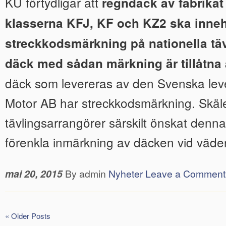
KU förtydligar att
regndäck av fabrikat
klasserna KFJ, KF och KZ2 ska inne
streckkodsmärkning på nationella täv
däck med sådan märkning är tillåtna
däck som levereras av den Svenska lev
Motor AB har streckkodsmärkning. Skäle
tävlingsarrangörer särskilt önskat denna
förenkla inmärkning av däcken vid väder
mai 20, 2015
By admin
Nyheter
Leave a Comment
« Older Posts