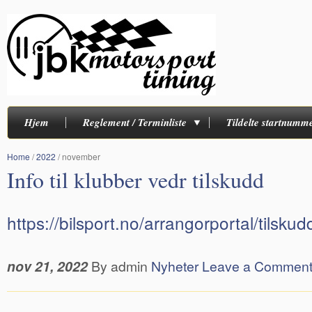
Hjem
Reglement / Terminliste
Tildelte startnumm
Home
/
2022
/
november
Info til klubber vedr tilskudd
https://bilsport.no/arrangorportal/tilsku
nov 21, 2022
By admin
Nyheter
Leave a Commen