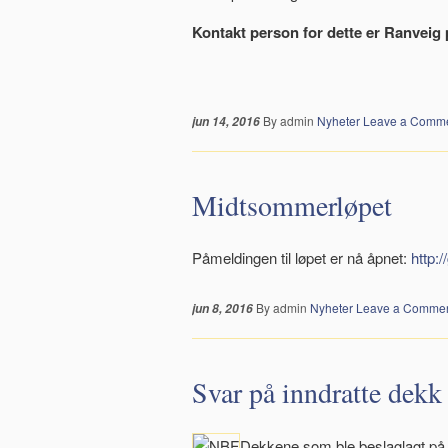
Kontakt person for dette er Ranveig 
By admin
Nyheter
Leave a Comm
jun 14, 2016
Midtsommerløpet
Påmeldingen til løpet er nå åpnet:
http:
By admin
Nyheter
Leave a Comme
jun 8, 2016
Svar på inndratte dek
Dekkene som ble beslaglagt på 