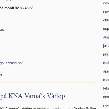
des
på mobil 92 86 46 68
nov
okt
sep
ent
aug
juli
jun
mai
//gokartrace.no/
apr
nt
mar
feb
k på KNA Varna`s Vårløp
des
nov
KNA Varna’s Vårløp er testet av produsenten (Dunlop Reifen