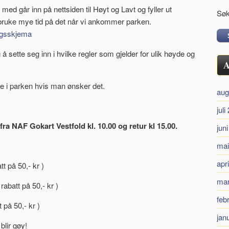
med går inn på nettsiden til Høyt og Lavt og fyller ut
Søk
bruke mye tid på det når vi ankommer parken.
ingsskjema
 sette seg inn i hvilke regler som gjelder for ulik høyde og
A
ke i parken hvis man ønsker det.
aug
juli
fra NAF Gokart Vestfold kl. 10.00 og retur kl 15.00.
jun
mai
apr
t på 50,- kr )
mar
abatt på 50,- kr )
feb
 på 50,- kr )
jan
blir gøy!