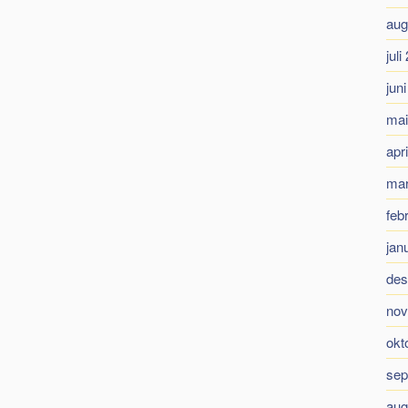
aug
juli
jun
mai
apr
mar
feb
jan
des
nov
okt
sep
aug