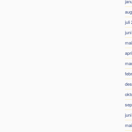
jan
aug
juli
jun
mai
apr
mar
feb
des
okt
sep
jun
mai