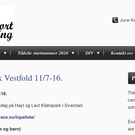
June K
e
Tildelte startnummer 2026
DIV
Kontakt oss
k Vestfold 11/7-16.
P
Thi
-16.
can
sdag på Høyt og Lavt Klatrepark i Svarstad.
adm
race.no/lopsliste/
Exa
e og barn)
are