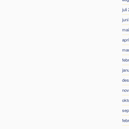
juli
jun
mai
apr
mar
feb
jan
des
nov
okt
sep
feb