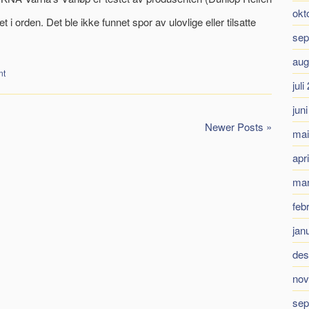
okt
i orden. Det ble ikke funnet spor av ulovlige eller tilsatte
sep
aug
nt
juli
jun
Newer Posts »
mai
apr
mar
feb
jan
des
nov
sep