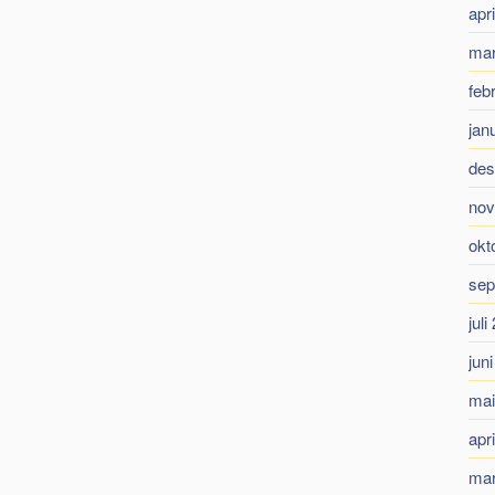
apr
mar
feb
jan
des
nov
okt
sep
juli
jun
mai
apr
mar