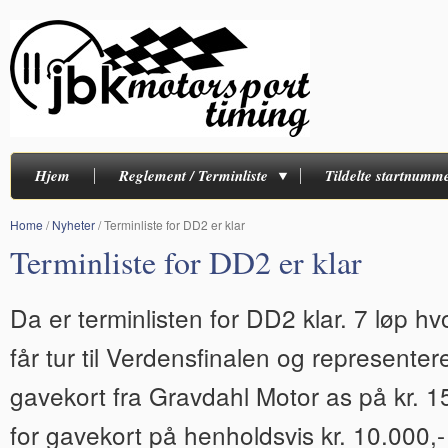
Hjem
Reglement / Terminliste
Tildelte startnumm
Home
/
Nyheter
/
Terminliste for DD2 er klar
Terminliste for DD2 er klar
Da er terminlisten for DD2 klar. 7 løp hvo
får tur til Verdensfinalen og represente
gavekort fra Gravdahl Motor as på kr. 15
for gavekort på henholdsvis kr. 10.000,- 