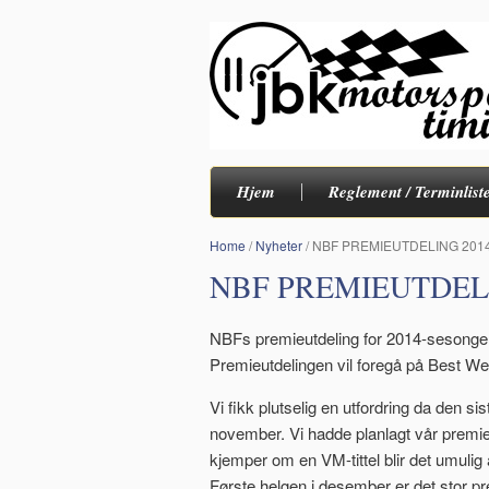
Hjem
Reglement / Terminlist
Home
/
Nyheter
/
NBF PREMIEUTDELING 201
NBF PREMIEUTDELI
NBFs premieutdeling for 2014-sesongen 
Premieutdelingen vil foregå på Best West
Vi fikk plutselig en utfordring da den sis
november. Vi hadde planlagt vår premi
kjemper om en VM-tittel blir det umulig
Første helgen i desember er det stor pr