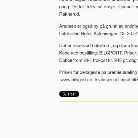
gang. Derfor må vi nå drøye til januar 
Raknerud.
Arenaen er også ny på grunn av endrin
Letohallen Hotel, Kolonivegen 43, 2072 D
Det er reservert hotellrom, og disse kan
Kode ved bestilling: BILSPORT. Priser: E
Dobbeltrom inkl. frokost kr. 945 pr. døg
Prisen for deltagelse på premieutdelin
www.bilsport.no
. Invitasjon vil også b