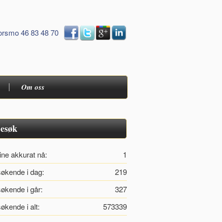
orsmo 46 83 48 70
Om oss
esøk
ine akkurat nå:
1
økende i dag:
219
økende i går:
327
økende i alt:
573339