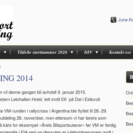
June K
e
Tildelte startnummer 2026
DIV
Kontakt oss
4
NG 2014
B
vil denne gangen bli avholdt 9. januar 2015.
Onl
ern Letohallen Hotel, tett inntil E6 på Dal i Eidsvoll.
Bes
te VM-runden i rallycross i Argentina ble flyttet til 28.-29.
Bes
eutdeling 28. november, men ettersom vi har førere som
Bes
 å kåre for eksempel «Årets Bilsportsutøver» før VM er ferdig.
emiegalla i FIA-regi og dessuten er julebordsesongen godt i