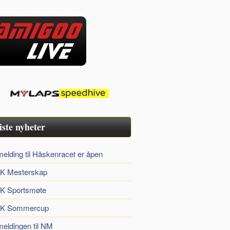
iste nyheter
elding til Håskenracet er åpen
K Mesterskap
K Sportsmøte
K Sommercup
eldingen til NM