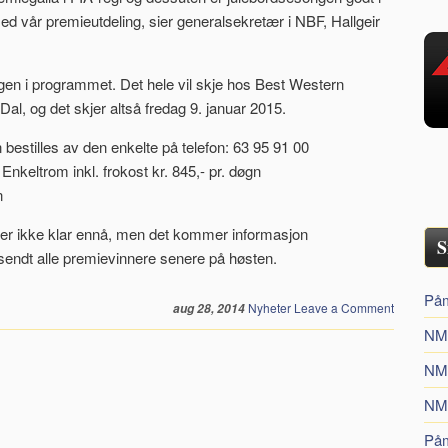
med vår premieutdeling, sier generalsekretær i NBF, Hallgeir
gen i programmet. Det hele vil skje hos Best Western
al, og det skjer altså fredag 9. januar 2015.
 bestilles av den enkelte på telefon: 63 95 91 00
nkeltrom inkl. frokost kr. 845,- pr. døgn
n
g er ikke klar ennå, men det kommer informasjon
S
li sendt alle premievinnere senere på høsten.
Påm
Nyheter
Leave a Comment
aug 28, 2014
NM
NM
NM
Påm