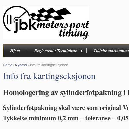
Hjem
Reglement / Terminliste
Tildelte startnumm
Home
/
Nyheter
/
Info fra kartingseksjonen
Info fra kartingseksjonen
Homologering av sylinderfotpakning i k
Sylinderfotpakning skal være som original V
Tykkelse minimum 0,2 mm – toleranse – 0,0